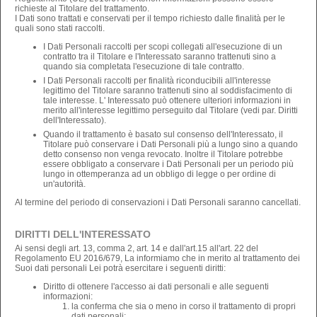
richieste al Titolare del trattamento.
I Dati sono trattati e conservati per il tempo richiesto dalle finalità per le
quali sono stati raccolti.
I Dati Personali raccolti per scopi collegati all'esecuzione di un
contratto tra il Titolare e l'Interessato saranno trattenuti sino a
quando sia completata l'esecuzione di tale contratto.
I Dati Personali raccolti per finalità riconducibili all'interesse
legittimo del Titolare saranno trattenuti sino al soddisfacimento di
tale interesse. L' Interessato può ottenere ulteriori informazioni in
merito all'interesse legittimo perseguito dal Titolare (vedi par. Diritti
dell'Interessato).
Quando il trattamento è basato sul consenso dell'Interessato, il
Titolare può conservare i Dati Personali più a lungo sino a quando
detto consenso non venga revocato. Inoltre il Titolare potrebbe
essere obbligato a conservare i Dati Personali per un periodo più
lungo in ottemperanza ad un obbligo di legge o per ordine di
un'autorità.
Al termine del periodo di conservazioni i Dati Personali saranno cancellati.
DIRITTI DELL'INTERESSATO
Ai sensi degli art. 13, comma 2, art. 14 e dall'art.15 all'art. 22 del
Regolamento EU 2016/679, La informiamo che in merito al trattamento dei
Suoi dati personali Lei potrà esercitare i seguenti diritti:
Diritto di ottenere l'accesso ai dati personali e alle seguenti
informazioni:
la conferma che sia o meno in corso il trattamento di propri
dati personali;