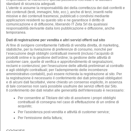
standard di sicurezza adeguati.
L'utente si assume la responsabilità dei della correttezza dei dati conferiti e
dei contenuti (testi, immagini, foto, ecc.), anche di terzi, inseriti nelle
missive e dei contenuti trasmessi, pubblicati o condivisi mediante
applicazioni residenti su questo sito e ne garantisce il diritto di
comunicazione e di diffusione, liberando IT Zeta Srl da qualsiasi
responsabilità derivante dalla loro pubblicazione e diffusione, anche
temporanea.
Dati di registrazione per vendita e altri servizi offerti sul sito
Al fine di svolgere correttamente l'attività di vendita diretta, di marketing,
statistiche, per la rivelazione di preferenze di consumo, nonché per
l’esecuzione degli obblighi contrattuali inerenti (incluso l’acquisto di
prodotti online e la gestione dell'ordine; la gestione delle attività di
customer care, quelle di verifica e approfondimento di segnalazioni,
reclami e contenziosi; per l'esecuzione delle attività preliminari al contratto
e agli obblighi contrattuali; per l'adempimento delle incombenze
amministrativo-contabili), può essere richiesta la registrazione al sito. Per
la registrazione è necessario il conferimento dei dati principali obbligatori
e di alcuni dati facoltativi, viene chiesto un consenso esplicito, in assenza
di tale consenso non sarà possibile usufruire dei servizi offerti dal Sito.
Il conferimento dei dati relativi alle generalità dell'interessato è necessario:
Per consentire al Titolare del sito di assolvere i propri obblighi
contrattuali di consegna nel caso di effettuazione di un ordine di
acquisto;
Per l'assistenza post-vendita e attività di customer service;
Per l'emissione della fattura;