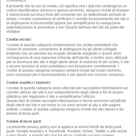
COOKIES
Il presente sito fa uso di cookie, ciò significa che i dati che contengono un
codice identificativo univoco e spesso anonimo, vengono inviati al browser
e memorizzati sul disco fisso del computer per un determinato periodo di
tempo. I cookie consentono di verificare il corretto funzionamento del sito e
di migliorarne le funzionalità oppure per semplificarne la navigazione
automatizzando le procedure e per l'analisi dell'uso del sito da parte dei
visitatori.
Cookie tecnici
I cookie di questa categoria comprendono sia cookie persistenti che
cookie di sessione, consentono di distinguere tra gli utenti collegati
evitando che un servizio sia erogato all'utente sbagliato e quindi sono
conseguenza di una espressa richiesta dell'utente, e inoltre sono utilizzati
per la sicurezza del sito e degli utenti stessi. In assenza di tali cookie, il sito
o alcune porzioni di esso potrebbero non funzionare correttamente. I
cookie di questa categoria vengono sempre inviati dal nostro dominio,
sono necessari per il funzionamento e per questi non occorre consenso.
Cookie analitici / statistici
I cookie di questa categoria sono utilizzati per raccogliere informazioni sul
corretto utilizzo del sito e sul comportamento degli utenti a fini di analisi
statistica, per migliorare il sito e semplificarne l'utilizzo.
Questo tipo di cookie raccoglie informazioni in forma anonima sull'attività
degli utenti nel sito e sul modo in cui sono arrivati al sito e alle pagine
visitate. I cookie di questa categoria vengono inviati dal sito stesso o da
domini di terze parti.
Cookie di terze parti
La presente privacy policy non si applica ai servizi forniti da terze parti,
quali: Google Analytics 4, Facebook, Youtube, Vimeo, Twitter, o altri social
o loro plugin, e questo sito non ha alcun controllo sui loro cookies,