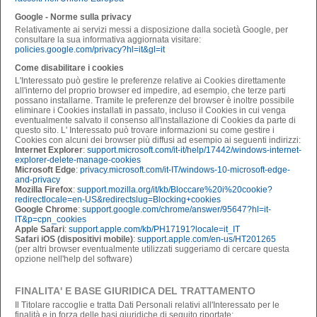
Google - Norme sulla privacy
Relativamente ai servizi messi a disposizione dalla società Google, per
consultare la sua informativa aggiornata visitare:
policies.google.com/privacy?hl=it&gl=it
Come disabilitare i cookies
L'Interessato può gestire le preferenze relative ai Cookies direttamente
all'interno del proprio browser ed impedire, ad esempio, che terze parti
possano installarne. Tramite le preferenze del browser è inoltre possibile
eliminare i Cookies installati in passato, incluso il Cookies in cui venga
eventualmente salvato il consenso all'installazione di Cookies da parte di
questo sito. L' Interessato può trovare informazioni su come gestire i
Cookies con alcuni dei browser più diffusi ad esempio ai seguenti indirizzi:
Internet Explorer
:
support.microsoft.com/it-it/help/17442/windows-internet-
explorer-delete-manage-cookies
Microsoft Edge
:
privacy.microsoft.com/it-IT/windows-10-microsoft-edge-
and-privacy
Mozilla Firefox
:
support.mozilla.org/it/kb/Bloccare%20i%20cookie?
redirectlocale=en-US&redirectslug=Blocking+cookies
Google Chrome
:
support.google.com/chrome/answer/95647?hl=it-
IT&p=cpn_cookies
Apple Safari
:
support.apple.com/kb/PH17191?locale=it_IT
Safari iOS (dispositivi mobile)
:
support.apple.com/en-us/HT201265
(per altri browser eventualmente utilizzati suggeriamo di cercare questa
opzione nell'help del software)
FINALITA' E BASE GIURIDICA DEL TRATTAMENTO
Il Titolare raccoglie e tratta Dati Personali relativi all'Interessato per le
finalità e in forza delle basi giuridiche di seguito riportate: