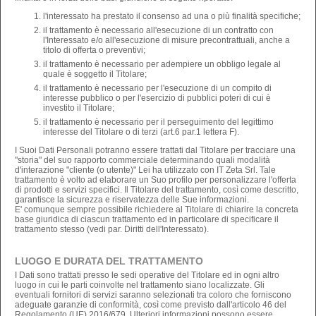
l'interessato ha prestato il consenso ad una o più finalità specifiche;
il trattamento è necessario all'esecuzione di un contratto con
l'Interessato e/o all'esecuzione di misure precontrattuali, anche a
titolo di offerta o preventivi;
il trattamento è necessario per adempiere un obbligo legale al
quale è soggetto il Titolare;
il trattamento è necessario per l'esecuzione di un compito di
interesse pubblico o per l'esercizio di pubblici poteri di cui è
investito il Titolare;
il trattamento è necessario per il perseguimento del legittimo
interesse del Titolare o di terzi (art.6 par.1 lettera F).
I Suoi Dati Personali potranno essere trattati dal Titolare per tracciare una
"storia" del suo rapporto commerciale determinando quali modalità
d'interazione "cliente (o utente)" Lei ha utilizzato con IT Zeta Srl. Tale
trattamento è volto ad elaborare un Suo profilo per personalizzare l'offerta
di prodotti e servizi specifici. Il Titolare del trattamento, così come descritto,
garantisce la sicurezza e riservatezza delle Sue informazioni.
E' comunque sempre possibile richiedere al Titolare di chiarire la concreta
base giuridica di ciascun trattamento ed in particolare di specificare il
trattamento stesso (vedi par. Diritti dell'Interessato).
LUOGO E DURATA DEL TRATTAMENTO
I Dati sono trattati presso le sedi operative del Titolare ed in ogni altro
luogo in cui le parti coinvolte nel trattamento siano localizzate. Gli
eventuali fornitori di servizi saranno selezionati tra coloro che forniscono
adeguate garanzie di conformità, così come previsto dall'articolo 46 del
Regolamento (UE) 2016/679. Ulteriori informazioni possono essere