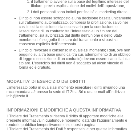
il trattamento avviene sulla base del legittimo interesse del
titolare, previa esplicitazione dei motivi dell'opposizione;
i dati personali sono trattati per finalità di marketing diretto.
Diritto di non essere sottoposto a una decisione basata unicamente
sul trattamento automatizzato, compresa la profilazione, salvo nei
casi in cui la decisione: sia necessaria per la conclusione o
l'esecuzione di un contratto tra l'interessato e un titolare del
trattamento, sia autorizzata dal diritto dell'Unione o dello Stato
membro cui è soggetto il titolare del trattamento o si basi sul
consenso esplicito dell'interessato.
Diritto di revocare il consenso in qualsiasi momento; i dati, ove non
poggino su altra base giuridica (tra cui, adempimento di un obbligo
di legge o esecuzione di un contratto) devono essere cancellati dal
titolare. L'esercizio dei diritti non è soggetto ad alcun vincolo di
forma ed è gratuito.
MODALITA' DI ESERCIZIO DEI DIRITTI
L'interessato potrà in qualsiasi momento esercitare i diritti inviando una
raccomandata a/r presso la sede di IT Zeta Srl o una e-mail all'indirizzo
info@itzeta.it
INFORMAZIONI E MODIFICHE A QUESTA INFORMATIVA
Il Titolare del Trattamento si riserva il diritto di apportare modifiche alla
presente informativa in qualunque momento, datando l'aggiornamento e
renderlo pubblico tempestivamente su questa pagina.
Il Titolare del Trattamento dei Dati è responsabile per questa informativa.