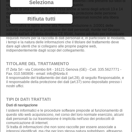
direttamente accessibili e/o consultabili attraverso i link presenti sul sito/i di
Seleziona
cui IT Zeta Srl non è in alcun modo responsabile.
Si tratta di una informativa che è resa anche ai sensi degli articoli 13 e 14
del Regolamento UE 2016/679 relativo alla protezione delle persone
fisiche con riguardo al trattamento dei dati personali nonché alla libera
Rifiuta tutti
circolazione di tali dati, in seguito GDPR.
L'informativa si ispira anche alla Raccomandazione n. 2/2001 delle
autorità europee per la protezione dei dati personali, riunite nel Gruppo
istituito dall'art. 29 della direttiva CE 95/46, hanno adottato per individuare
requisiti minimi per la raccolta di dati personali e, in particolare le modalità,
i tempi e la natura delle informazioni che il titolare del trattamento deve
dare agli utenti che si collegano alle proprie pagine web,
indipendentemente dagli scopi del collegamento.
TITOLARE DEL TRATTAMENTO
IT Zeta Srl - via Colombo 8/4 - 16121 Genova (GE) - Cell. 335.5627771 -
Fax. 010.580806 - email: info@itzeta.it
Il responsabile del trattamento dei dati (art.28), di seguito Responsabile, e
il responsabile della protezione dei dati (art.37) sono depositato presso i
nostri uffici.
TIPI DI DATI TRATTATI
Dati di navigazione
I sistemi informatici e le procedure software preposte al funzionamento di
questo sito web acquisiscono, nel corso del loro normale esercizio, alcuni
dati personali la cui trasmissione è implicita nell'uso dei protocolli di
comunicazione di internet.
Si tratta di informazioni che non sono raccolte per essere associate a
interessi identificati, ma che per loro stessa natura potrebbero, attraverso