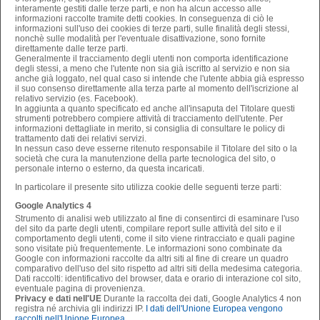
interamente gestiti dalle terze parti, e non ha alcun accesso alle
informazioni raccolte tramite detti cookies. In conseguenza di ciò le
informazioni sull'uso dei cookies di terze parti, sulle finalità degli stessi,
nonchè sulle modalità per l'eventuale disattivazione, sono fornite
direttamente dalle terze parti.
Generalmente il tracciamento degli utenti non comporta identificazione
degli stessi, a meno che l'utente non sia già iscritto al servizio e non sia
anche già loggato, nel qual caso si intende che l'utente abbia già espresso
il suo consenso direttamente alla terza parte al momento dell'iscrizione al
relativo servizio (es. Facebook).
In aggiunta a quanto specificato ed anche all'insaputa del Titolare questi
strumenti potrebbero compiere attività di tracciamento dell'utente. Per
informazioni dettagliate in merito, si consiglia di consultare le policy di
trattamento dati dei relativi servizi.
In nessun caso deve esserne ritenuto responsabile il Titolare del sito o la
società che cura la manutenzione della parte tecnologica del sito, o
personale interno o esterno, da questa incaricati.
In particolare il presente sito utilizza cookie delle seguenti terze parti:
Google Analytics 4
Strumento di analisi web utilizzato al fine di consentirci di esaminare l'uso
del sito da parte degli utenti, compilare report sulle attività del sito e il
comportamento degli utenti, come il sito viene rintracciato e quali pagine
sono visitate più frequentemente. Le informazioni sono combinate da
Google con informazioni raccolte da altri siti al fine di creare un quadro
comparativo dell'uso del sito rispetto ad altri siti della medesima categoria.
Dati raccolti: identificativo del browser, data e orario di interazione col sito,
eventuale pagina di provenienza.
Privacy e dati nell'UE
Durante la raccolta dei dati, Google Analytics 4 non
registra né archivia gli indirizzi IP.
I dati dell'Unione Europea vengono
raccolti nell'Unione Europea