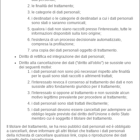
le finalità del trattamento;
le categorie di dati personali;
i destinatari o le categorie di destinatari a cui i dati personali
sono stati o saranno comunicati;
qualora i dati non siano raccolti presso l'interessato, tutte le
informazioni disponibili sulla loro origine;
l'esistenza di un processo decisionale automatizzato,
compresa la profilazione;
una copia dei dati personali oggetto di trattamento.
Diritto di rettifica ed integrazione dei dati personali;
Diritto alla cancellazione dei dati ("diritto all'oblio") se sussiste uno
dei seguenti motivi:
i dati personali non sono più necessari rispetto alle finalità
per le quali sono stati raccolti o altrimenti trattati;
l'interessato revoca il consenso al trattamento dei dati e non
sussiste altro fondamento giuridico per il trattamento;
l'interessato si oppone al trattamento e non sussiste alcun
motivo legittimo prevalente per procedere al trattamento;
i dati personali sono stati trattati illecitamente;
i dati personali devono essere cancellati per adempiere un
obbligo legale previsto dal diritto dell'Unione o dello Stato
membro cui è soggetto il titolare del trattamento.
Il titolare del trattamento, se ha reso pubblici dati personali ed è obbligato
a cancellarli, deve informare gli altri titolari che trattano i dati personali
della richiesta di cancellare qualsiasi link, copia o riproduzione dei dati
oggetto della cancellazione.