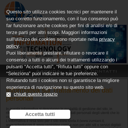
Questo sito utilizza cookies tecnici per mantenere il
suo corretto funzionamento, con il tuo consenso può
far funzionare anche cookies per fini di analisi e/o di
terze parti per altri scopi. Maggiori informazioni
sull'utilizzo dei cookies sono riportate nella
privacy
policy
.
Puoi liberamente prestare, rifiutare o revocare il
consenso a tutti o alcuni dei trattamenti utilizzando i
pulsanti “Accetta tutti”, “Rifiuta tutti” oppure con
Home
Azienda
Info & Contatti
“Seleziona” puoi indicare le tue preferenze.
Rifiutando tutti i cookies non si garantisce la migliore
esperienza di navigazione su questo sito web.
Informativa sul Trattamento dei dati
chiudi questo spazio
personali
In questa informativa si descrivono le modalità di gestione del sito, in
riferimento alla raccolta e trattamento dei dati personali degli utenti che lo
Accetta tutti
consultano.
L'informativa è resa solo per il sito www.itzeta.it (www.zumiani.it,
www.scheducom.it, www.centoidee.com) e non per altri siti o servizi digitali