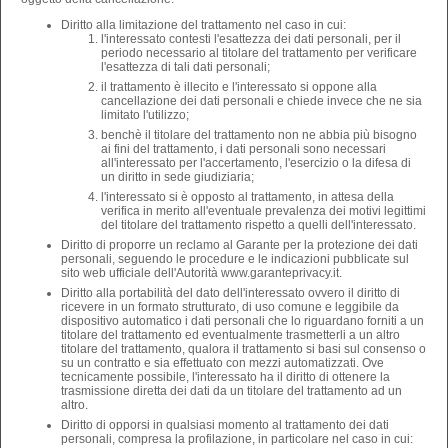
Diritto alla limitazione del trattamento nel caso in cui:
l'interessato contesti l'esattezza dei dati personali, per il
periodo necessario al titolare del trattamento per verificare
l'esattezza di tali dati personali;
il trattamento è illecito e l'interessato si oppone alla
cancellazione dei dati personali e chiede invece che ne sia
limitato l'utilizzo;
benchè il titolare del trattamento non ne abbia più bisogno
ai fini del trattamento, i dati personali sono necessari
all'interessato per l'accertamento, l'esercizio o la difesa di
un diritto in sede giudiziaria;
l'interessato si è opposto al trattamento, in attesa della
verifica in merito all'eventuale prevalenza dei motivi legittimi
del titolare del trattamento rispetto a quelli dell'interessato.
Diritto di proporre un reclamo al Garante per la protezione dei dati
personali, seguendo le procedure e le indicazioni pubblicate sul
sito web ufficiale dell'Autorità www.garanteprivacy.it.
Diritto alla portabilità del dato dell'interessato ovvero il diritto di
ricevere in un formato strutturato, di uso comune e leggibile da
dispositivo automatico i dati personali che lo riguardano forniti a un
titolare del trattamento ed eventualmente trasmetterli a un altro
titolare del trattamento, qualora il trattamento si basi sul consenso o
su un contratto e sia effettuato con mezzi automatizzati. Ove
tecnicamente possibile, l'interessato ha il diritto di ottenere la
trasmissione diretta dei dati da un titolare del trattamento ad un
altro.
Diritto di opporsi in qualsiasi momento al trattamento dei dati
personali, compresa la profilazione, in particolare nel caso in cui: