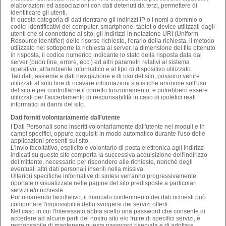
elaborazioni ed associazioni con dati detenuti da terzi, permettere di
identificare gli utenti.
In questa categoria di dati rientrano gli indirizzi IP o i nomi a dominio o
codici identificativi dei computer, smartphone, tablet o device utilizzati dagli
utenti che si connettono al sito, gli indirizzi in notazione URI (Uniform
Resource Identifier) delle risorse richieste, l'orario della richiesta, il metodo
utilizzato nel sottoporre la richiesta al server, la dimensione del file ottenuto
in risposta, il codice numerico indicante lo stato della risposta data dal
server (buon fine, errore, ecc.) ed altri parametri relativi al sistema
operativo, all'ambiente informatico e al tipo di dispositivo utilizzato.
Tali dati, assieme a dati navigazione e di uso del sito, possono venire
utilizzati al solo fine di ricavare informazioni statistiche anonime sull'uso
del sito e per controllarne il corretto funzionamento, e potrebbero essere
utilizzati per l'accertamento di responsabilità in caso di ipotetici reati
informatici ai danni del sito.
Dati forniti volontariamente dall'utente
I Dati Personali sono inseriti volontariamente dall'utente nei moduli e in
campi specifici, oppure acquisiti in modo automatico durante l'uso delle
applicazioni presenti sul sito.
L'invio facoltativo, esplicito e volontario di posta elettronica agli indirizzi
indicati su questo sito comporta la successiva acquisizione dell'indirizzo
del mittente, necessario per rispondere alle richieste, nonchè degli
eventuali altri dati personali inseriti nella missiva.
Ulteriori specifiche informative di sintesi verranno progressivamente
riportate o visualizzate nelle pagine del sito predisposte a particolari
servizi e/o richieste.
Pur rimanendo facoltativo, il mancato conferimento dei dati richiesti può
comportare l'impossibilità dello svolgersi dei servizi offerti.
Nel caso in cui l'Interessato abbia scelto una password che consente di
accedere ad alcune parti del nostro sito e/o fruire di specifici servizi, è
responsabile di mantenere questa password riservata e di adottare